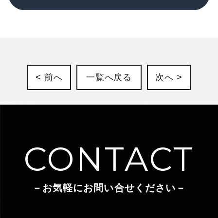
お客様への連絡のため
お客様からのお問い合わせに対する回答のため
お客様へのサービス提供のため
個人情報の第三者提供
法令に定める場合や本サイトの運営委託会社を
< 前へ
一覧へ戻る
次へ >
除き、個人情報を事前に本人の同意を得ること
なく第三者に提供することはありません。
個人情報の管理
個人情報の正確性および最新性を保つよう努力
し、適正な取り扱いと管理を実施するための体
CONTACT
制を構築するとともに、個人情報の紛失、改ざ
ん、漏洩などを防止するため、必要かつ適正な
情報セキュリティー対策を実施します。
－お気軽にお問い合せください－
個人情報の開示・訂正・利用停止・消去
個人情報について、開示・訂正・利用停止・消