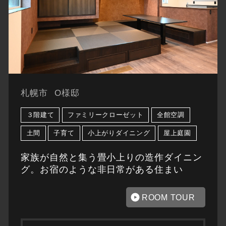
札幌市
O様邸
３階建て
ファミリークローゼット
全館空調
土間
子育て
小上がりダイニング
屋上庭園
家族が自然と集う畳小上りの造作ダイニン
グ。お宿のような非日常がある住まい
ROOM TOUR