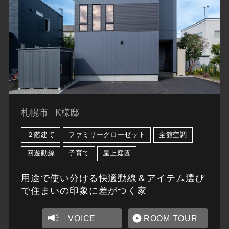
札幌市
K様邸
２階建て
ファミリークローゼット
全館空調
回遊動線
子育て
屋上庭園
用途で使い分ける快適動線＆アイテム選び
で住まいの印象に差がつく家
VOICE
ROOM TOUR