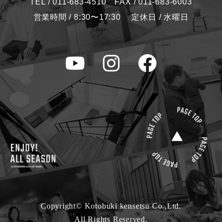
TEL / 011-683-4510 FAX / 011-683-6003
営業時間 / 8:30〜17:30 定休日 / 水曜日
Copyright© Kotobuki kensetsu Co.,Ltd.
All Rights Reserved.