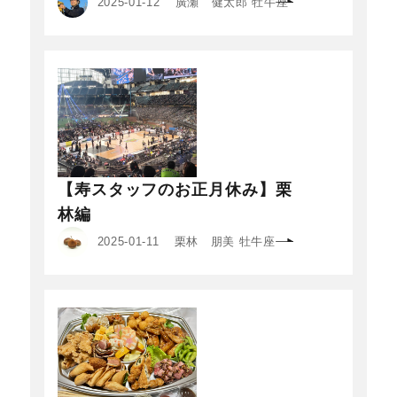
2025-01-12
廣瀬 健太郎 牡牛座
【寿スタッフのお正月休み】栗
林編
2025-01-11
栗林 朋美 牡牛座