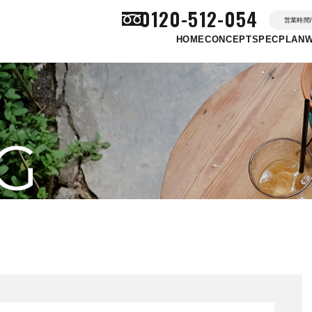
0120-512-054
営業時間/ 
HOME
CONCEPT
SPEC
PLAN
G