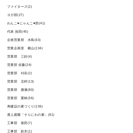
ファイターズ(2)
ヨガ部(27)
わんこ♥にゃんこ♥部(41)
代表 池田(45)
企画営業部 水島(63)
営業企画室 横山(134)
営業部 三好(4)
営業部 佐藤(24)
営業部 刈谷(2)
営業部 北村(13)
営業部 廣瀬(80)
営業部 栗林(56)
寿建設の家づくり(139)
屋上庭園「そらにわの家」(81)
工事部 柴田(7)
工事部 鈴木(1)