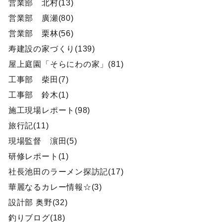
営業部 北村(13)
営業部 廣瀬(80)
営業部 栗林(56)
寿建設の家づくり(139)
屋上庭園「そらにわの家」(81)
工事部 柴田(7)
工事部 鈴木(1)
施工現場レポート(98)
旅行記(11)
現場監督 濵田(5)
研修レポート(1)
社長池田のラーメン探訪記(17)
華麗なるカレー情報☆(3)
設計部 奥野(32)
釣りブログ(18)