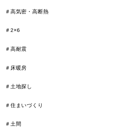
＃高気密・高断熱
＃2×6
＃高耐震
＃床暖房
＃土地探し
＃住まいづくり
＃土間