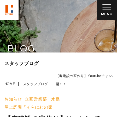
MENU
BLOG
スタッフブログ
【寿建設の家作り】Youtubeチャン
HOME
スタッフブログ
開！！！
お知らせ
企画営業部 水島
屋上庭園「そらにわの家」