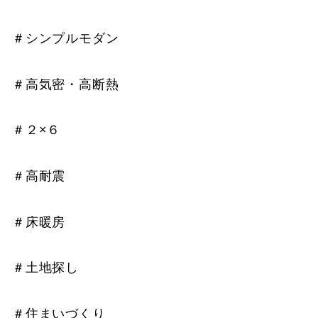
＃シンプルモダン
＃高気密・高断熱
＃２×６
＃高耐震
＃床暖房
＃土地探し
＃住まいづくり