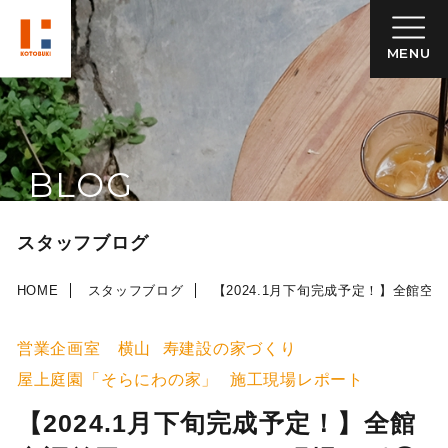
MENU
BLOG
スタッフブログ
HOME
スタッフブログ
【2024.1月下旬完成予定！】全館
営業企画室 横山
寿建設の家づくり
屋上庭園「そらにわの家」
施工現場レポート
【2024.1月下旬完成予定！】全館