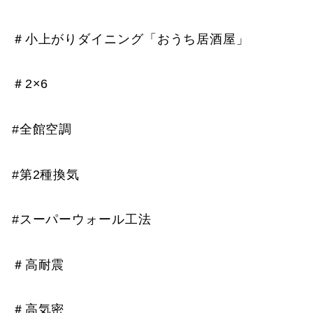
＃小上がりダイニング「おうち居酒屋」
＃2×6
#全館空調
#第2種換気
#スーパーウォール工法
＃高耐震
＃高気密