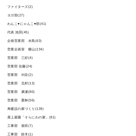
ファイターズ(2)
ヨガ部(27)
わんこ♥にゃんこ♥部(41)
代表 池田(45)
企画営業部 水島(63)
営業企画室 横山(134)
営業部 三好(4)
営業部 佐藤(24)
営業部 刈谷(2)
営業部 北村(13)
営業部 廣瀬(80)
営業部 栗林(56)
寿建設の家づくり(139)
屋上庭園「そらにわの家」(81)
工事部 柴田(7)
工事部 鈴木(1)