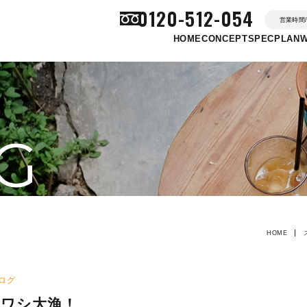
0120-512-054
営業時間/ 
HOME
CONCEPT
SPEC
PLAN
G
HOME
ログ
ワシ大漁！