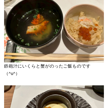
鉄砲汁にいくらと蟹がのったご飯ものです
（^u^）