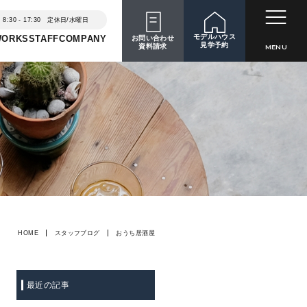
8:30 - 17:30 定休日/水曜日
モデルハウス
WORKS
STAFF
COMPANY
お問い合わせ
見学予約
資料請求
MENU
HOME
スタッフブログ
おうち居酒屋
最近の記事