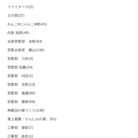
ファイターズ(2)
ヨガ部(27)
わんこ♥にゃんこ♥部(41)
代表 池田(45)
企画営業部 水島(63)
営業企画室 横山(134)
営業部 三好(4)
営業部 佐藤(24)
営業部 刈谷(2)
営業部 北村(13)
営業部 廣瀬(80)
営業部 栗林(56)
寿建設の家づくり(139)
屋上庭園「そらにわの家」(81)
工事部 柴田(7)
工事部 鈴木(1)