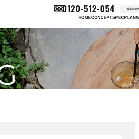
0120-512-054
営業時間/ 
HOME
CONCEPT
SPEC
PLAN
G