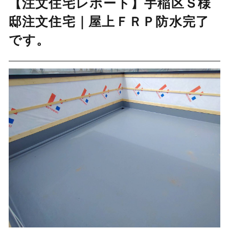
【注文住宅レポート】手稲区Ｓ様
邸注文住宅｜屋上ＦＲＰ防水完了
です。