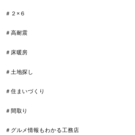
＃２×６
＃高耐震
＃床暖房
＃土地探し
＃住まいづくり
＃間取り
＃グルメ情報もわかる工務店