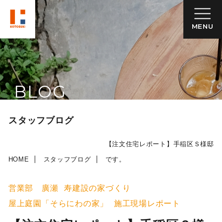
MENU
BLOG
スタッフブログ
【注文住宅レポート】手稲区Ｓ様邸注
HOME
スタッフブログ
です。
営業部 廣瀬
寿建設の家づくり
屋上庭園「そらにわの家」
施工現場レポート